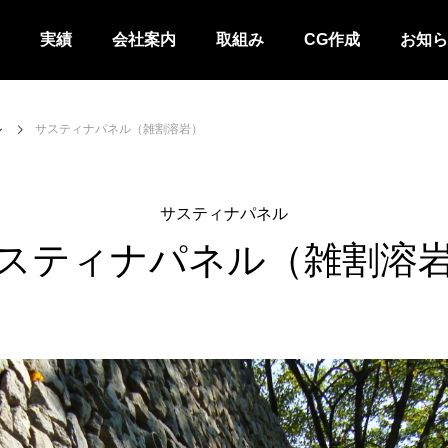
実績
会社案内
取組み
CG作成
お知ら
ル
サスティナパネル（雑割溶岩）
サスティナパネル
スティナパネル（雑割溶