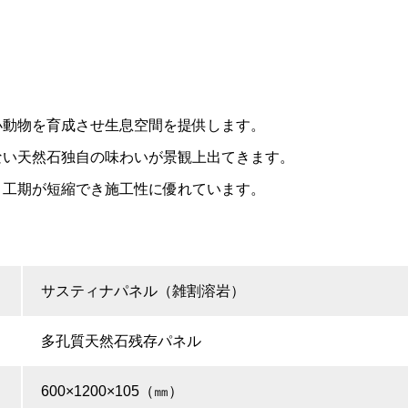
小動物を育成させ生息空間を提供します。
ない天然石独自の味わいが景観上出てきます。
り工期が短縮でき施工性に優れています。
サスティナパネル（雑割溶岩）
多孔質天然石残存パネル
600×1200×105（㎜）