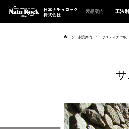
製品案内
工法別
製品案内
サスティナパネ
サ