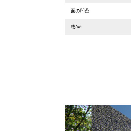
面の凹凸
枚/㎡