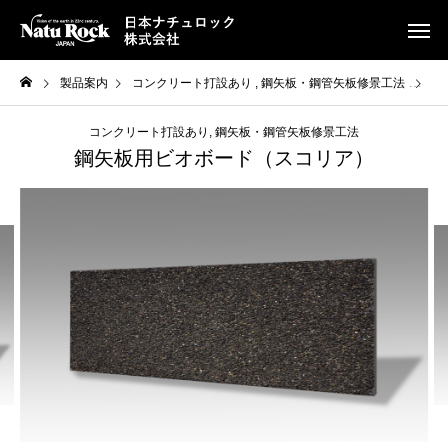
製品案内
コンクリート打設あり
鋼矢板・鋼管矢板修景工法
鋼
コンクリート打設あり
鋼矢板・鋼管矢板修景工法
鋼矢板用ビオボード（スコリア）