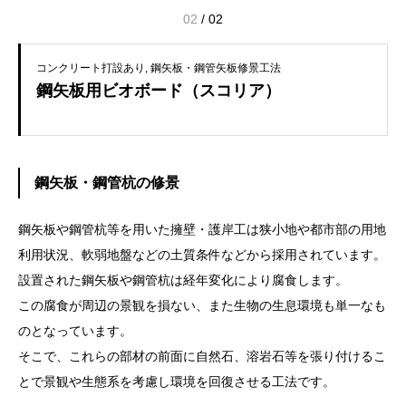
02
/
02
コンクリート打設あり
鋼矢板・鋼管矢板修景工法
鋼矢板用ビオボード（スコリア）
鋼矢板・鋼管杭の修景
鋼矢板や鋼管杭等を用いた擁壁・護岸工は狭小地や都市部の用地
利用状況、軟弱地盤などの土質条件などから採用されています。
設置された鋼矢板や鋼管杭は経年変化により腐食します。
この腐食が周辺の景観を損ない、また生物の生息環境も単一なも
のとなっています。
そこで、これらの部材の前面に自然石、溶岩石等を張り付けるこ
とで景観や生態系を考慮し環境を回復させる工法です。