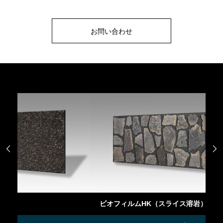
お問い合わせ


ビオフィルムHK（スライス溶岩）
ビ