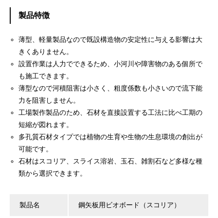
製品特徴
薄型、軽量製品なので既設構造物の安定性に与える影響は大
きくありません。
設置作業は人力でできるため、小河川や障害物のある個所で
も施工できます。
薄型なので河積阻害は小さく、粗度係数も小さいので流下能
力を阻害しません。
工場製作製品のため、石材を直接設置する工法に比べ工期の
短縮が図れます。
多孔質石材タイプでは植物の生育や生物の生息環境の創出が
可能です。
石材はスコリア、スライス溶岩、玉石、雑割石など多様な種
類から選択できます。
製品名
鋼矢板用ビオボード（スコリア）