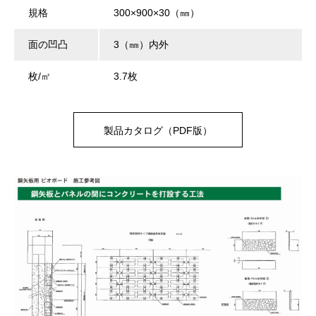
規格
300×900×30（㎜）
面の凹凸
3（㎜）内外
枚/㎡
3.7枚
製品カタログ（PDF版）