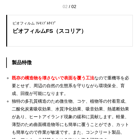
02
/
02
ビオフィルム ﾌﾚｷｼﾌﾞﾙﾀｲﾌﾟ
ビオフィルムFS（スコリア）
製品特徴
既存の構造物を壊さないで表面を覆う工法
なので重機等を必
要とせず、周辺の自然の生態系を守りながら環境保全、育
成、回復が可能になります。
独特の多孔質構造のため微生物、コケ、植物等の付着育成、
二酸化炭素吸収効果、水質浄化効果、吸音効果、熱遮断効果
があり、ヒートアイランド現象の緩和に貢献します。軽量、
薄型のため曲面構造物等にも簡単に覆うことができ、カット
も簡単なので作業が敏速です。また、コンクリート製品、