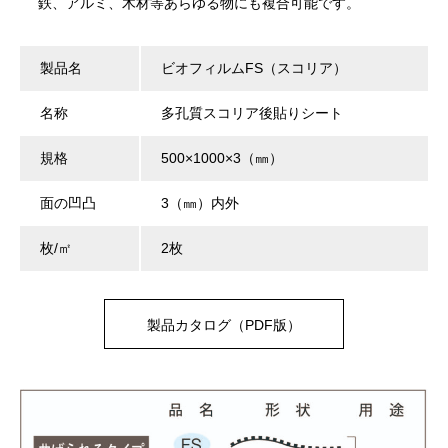
鉄、アルミ、木材等あらゆる物にも複合可能です。
製品名
ビオフィルムFS（スコリア）
名称
多孔質スコリア後貼りシート
規格
500×1000×3（㎜）
面の凹凸
3（㎜）内外
枚/㎡
2枚
製品カタログ（PDF版）