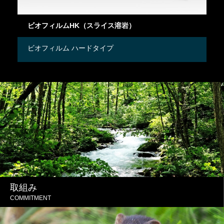
ビオフィルムHK（スライス溶岩）
ビ
ビオフィルム ハードタイプ
ビ
取組み
COMMITMENT